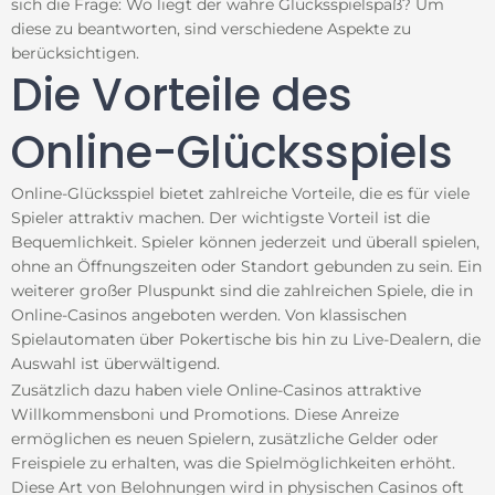
sich die Frage: Wo liegt der wahre Glücksspielspaß? Um
diese zu beantworten, sind verschiedene Aspekte zu
berücksichtigen.
Die Vorteile des
Online-Glücksspiels
Online-Glücksspiel bietet zahlreiche Vorteile, die es für viele
Spieler attraktiv machen. Der wichtigste Vorteil ist die
Bequemlichkeit. Spieler können jederzeit und überall spielen,
ohne an Öffnungszeiten oder Standort gebunden zu sein. Ein
weiterer großer Pluspunkt sind die zahlreichen Spiele, die in
Online-Casinos angeboten werden. Von klassischen
Spielautomaten über Pokertische bis hin zu Live-Dealern, die
Auswahl ist überwältigend.
Zusätzlich dazu haben viele Online-Casinos attraktive
Willkommensboni und Promotions. Diese Anreize
ermöglichen es neuen Spielern, zusätzliche Gelder oder
Freispiele zu erhalten, was die Spielmöglichkeiten erhöht.
Diese Art von Belohnungen wird in physischen Casinos oft