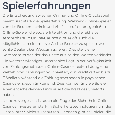
Spielerfahrungen
Die Entscheidung zwischen Online- und Offline-Glücksspiel
beeinflusst stark die Spielerfahrung. Während Online-Spieler
von der Bequemlichkeit und Vielfalt profitieren, genießen
Offline-Spieler die soziale Interaktion und die lebhafte
Atmosphäre. In Online-Casinos gibt es oft auch die
Möglichkeit, in einem Live-Casino-Bereich zu spielen, wo
echte Dealer über Webcam agieren. Dies stellt einen
Kompromiss dar, der das Beste aus beiden Welten verbindet.
Ein weiterer wichtiger Unterschied liegt in der Verfügbarkeit
von Zahlungsmethoden. Online-Casinos bieten häufig eine
Vielzahl von Zahlungsmöglichkeiten, von Kreditkarten bis zu
E-Wallets, während die Zahlungsmethoden in physischen
Casinos eingeschränkter sind. Dies könnte für viele Spieler
einen entscheidenden Einfluss auf die Wahl des Spielorts
haben.
Nicht zu vergessen ist auch die Frage der Sicherheit. Online-
Casinos investieren stark in Sicherheitstechnologien, um die
Daten ihrer Spieler zu schützen. Dennoch gibt es Spieler, die