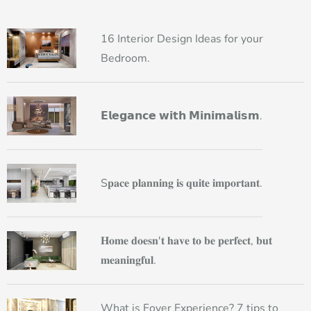
16 Interior Design Ideas for your
Bedroom.
𝗘𝗹𝗲𝗴𝗮𝗻𝗰𝗲 𝘄𝗶𝘁𝗵 𝗠𝗶𝗻𝗶𝗺𝗮𝗹𝗶𝘀𝗺.
S𝐩𝐚𝐜𝐞 𝐩𝐥𝐚𝐧𝐧𝐢𝐧𝐠 𝐢𝐬 𝐪𝐮𝐢𝐭𝐞 𝐢𝐦𝐩𝐨𝐫𝐭𝐚𝐧𝐭.
𝐇𝐨𝐦𝐞 𝐝𝐨𝐞𝐬𝐧'𝐭 𝐡𝐚𝐯𝐞 𝐭𝐨 𝐛𝐞 𝐩𝐞𝐫𝐟𝐞𝐜𝐭, 𝐛𝐮𝐭
𝐦𝐞𝐚𝐧𝐢𝐧𝐠𝐟𝐮𝐥.
What is Foyer Experience? 7 tips to