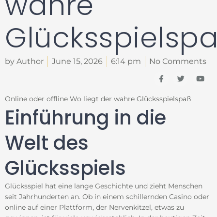
wahre
Glücksspielsp
by Author
June 15, 2026
6:14 pm
No Comments
I
T
Y
c
w
o
o
i
u
n
t
t
Online oder offline Wo liegt der wahre Glücksspielspaß
-
t
u
Einführung in die
f
e
b
a
r
e
c
e
Welt des
b
o
o
Glücksspiels
k
Glücksspiel hat eine lange Geschichte und zieht Menschen
seit Jahrhunderten an. Ob in einem schillernden Casino oder
online auf einer Plattform, der Nervenkitzel, etwas zu