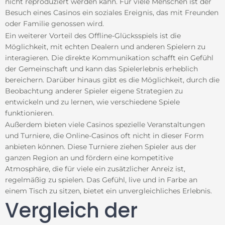
nicht reproduziert werden kann. Für viele Menschen ist der
Besuch eines Casinos ein soziales Ereignis, das mit Freunden
oder Familie genossen wird.
Ein weiterer Vorteil des Offline-Glücksspiels ist die
Möglichkeit, mit echten Dealern und anderen Spielern zu
interagieren. Die direkte Kommunikation schafft ein Gefühl
der Gemeinschaft und kann das Spielerlebnis erheblich
bereichern. Darüber hinaus gibt es die Möglichkeit, durch die
Beobachtung anderer Spieler eigene Strategien zu
entwickeln und zu lernen, wie verschiedene Spiele
funktionieren.
Außerdem bieten viele Casinos spezielle Veranstaltungen
und Turniere, die Online-Casinos oft nicht in dieser Form
anbieten können. Diese Turniere ziehen Spieler aus der
ganzen Region an und fördern eine kompetitive
Atmosphäre, die für viele ein zusätzlicher Anreiz ist,
regelmäßig zu spielen. Das Gefühl, live und in Farbe an
einem Tisch zu sitzen, bietet ein unvergleichliches Erlebnis.
Vergleich der