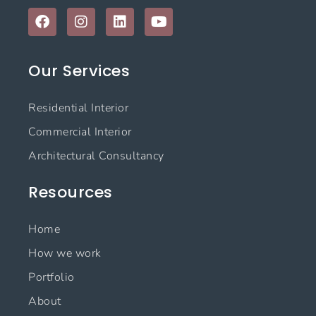
F
I
L
Y
a
n
i
o
c
s
n
u
e
t
k
t
Our Services
b
a
e
u
o
g
d
b
o
r
i
e
Residential Interior
k
a
n
m
Commercial Interior
Architectural Consultancy
Resources
Home
How we work
Portfolio
About