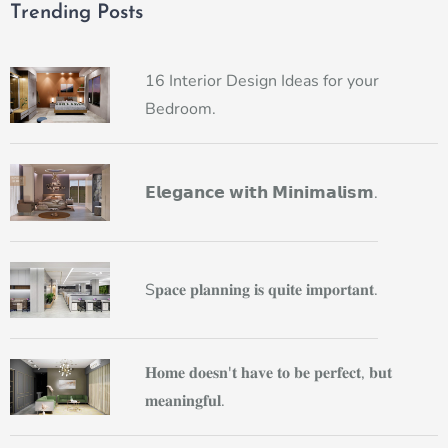
Trending Posts
16 Interior Design Ideas for your
Bedroom.
𝗘𝗹𝗲𝗴𝗮𝗻𝗰𝗲 𝘄𝗶𝘁𝗵 𝗠𝗶𝗻𝗶𝗺𝗮𝗹𝗶𝘀𝗺.
S𝐩𝐚𝐜𝐞 𝐩𝐥𝐚𝐧𝐧𝐢𝐧𝐠 𝐢𝐬 𝐪𝐮𝐢𝐭𝐞 𝐢𝐦𝐩𝐨𝐫𝐭𝐚𝐧𝐭.
𝐇𝐨𝐦𝐞 𝐝𝐨𝐞𝐬𝐧'𝐭 𝐡𝐚𝐯𝐞 𝐭𝐨 𝐛𝐞 𝐩𝐞𝐫𝐟𝐞𝐜𝐭, 𝐛𝐮𝐭
𝐦𝐞𝐚𝐧𝐢𝐧𝐠𝐟𝐮𝐥.