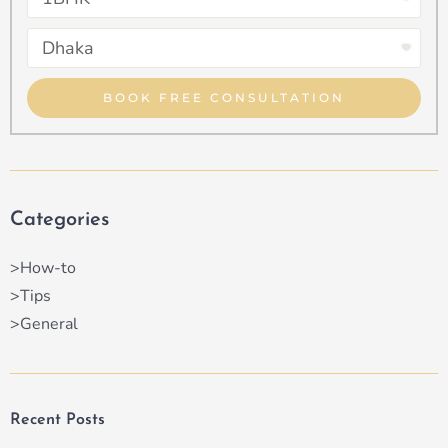
Property
Select
Type
Property
Type
BOOK FREE CONSULTATION
Categories
>How-to
>Tips
>General
Recent Posts