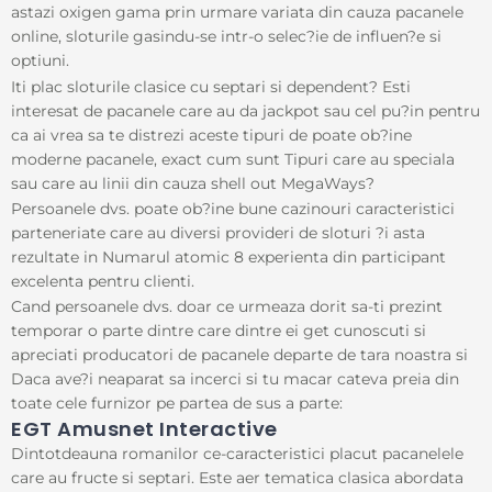
astazi oxigen gama prin urmare variata din cauza pacanele
online, sloturile gasindu-se intr-o selec?ie de influen?e si
optiuni.
Iti plac sloturile clasice cu septari si dependent? Esti
interesat de pacanele care au da jackpot sau cel pu?in pentru
ca ai vrea sa te distrezi aceste tipuri de poate ob?ine
moderne pacanele, exact cum sunt Tipuri care au speciala
sau care au linii din cauza shell out MegaWays?
Persoanele dvs. poate ob?ine bune cazinouri caracteristici
parteneriate care au diversi provideri de sloturi ?i asta
rezultate in Numarul atomic 8 experienta din participant
excelenta pentru clienti.
Cand persoanele dvs. doar ce urmeaza dorit sa-ti prezint
temporar o parte dintre care dintre ei get cunoscuti si
apreciati producatori de pacanele departe de tara noastra si
Daca ave?i neaparat sa incerci si tu macar cateva preia din
toate cele furnizor pe partea de sus a parte:
EGT Amusnet Interactive
Dintotdeauna romanilor ce-caracteristici placut pacanelele
care au fructe si septari. Este aer tematica clasica abordata