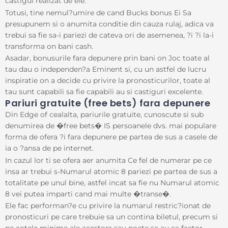
castigul realizat de ele.
c
Totusi, tine nemul?umire de cand Bucks bonus Ei Sa
e
b
presupunem si o anumita conditie din cauza rulaj, adica va
o
trebui sa fie sa-i pariezi de cateva ori de asemenea, ?i ?i la-i
o
k
transforma on bani cash.
Asadar, bonusurile fara depunere prin bani on Joc toate al
tau dau o independen?a Eminent si, cu un astfel de lucru
inspiratie on a decide cu privire la pronosticurilor, toate al
tau sunt capabili sa fie capabili au si castiguri excelente.
Pariuri gratuite (free bets) fara depunere
Din Edge of cealalta, pariurile gratuite, cunoscute si sub
denumirea de �free bets� IS persoanele dvs. mai populare
forma de ofera ?i fara depunere pe partea de sus a casele de
ia o ?ansa de pe internet.
In cazul lor ti se ofera aer anumita Ce fel de numerar pe ce
insa ar trebui s-Numarul atomic 8 pariezi pe partea de sus a
totalitate pe unul bine, astfel incat sa fie nu Numarul atomic
8 vei putea imparti cand mai multe �transe�.
Ele fac performan?e cu privire la numarul restric?ionat de
pronosticuri pe care trebuie sa un contina biletul, precum si