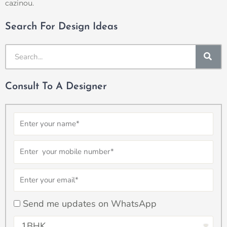
cazinou.
Search For Design Ideas
SE
Consult To A Designer
Name
Number
Email
checkbox
Send me updates on WhatsApp
Select