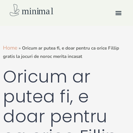
Skip
Men
to
content
How we work
Home
»
Oricum ar putea fi, e doar pentru ca orice Fillip
gratis la jocuri de noroc merita incasat
Oricum ar
putea fi, e
doar pentru