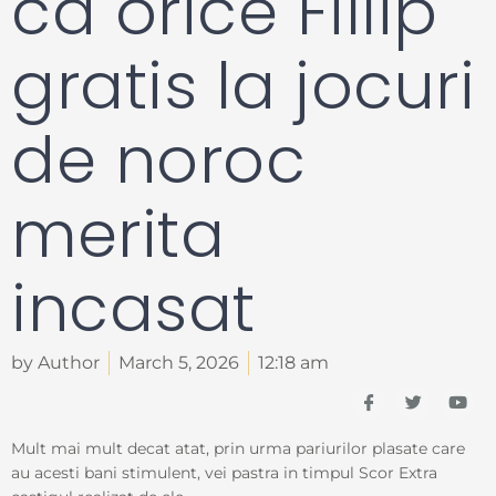
ca orice Fillip
gratis la jocuri
de noroc
merita
incasat
by Author
March 5, 2026
12:18 am
I
T
Y
c
w
o
o
i
u
n
t
t
Mult mai mult decat atat, prin urma pariurilor plasate care
-
t
u
au acesti bani stimulent, vei pastra in timpul Scor Extra
f
e
b
a
r
e