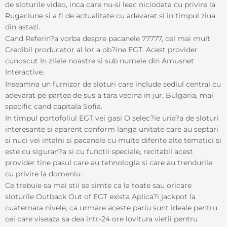
de sloturile video, inca care nu-si leac niciodata cu privire la
Rugaciune si a fi de actualitate cu adevarat si in timpul ziua
din astazi.
Cand Referin?a vorba despre pacanele 77777, cel mai mult
Credibil producator al lor a ob?ine EGT. Acest provider
cunoscut In zilele noastre si sub numele din Amusnet
Interactive.
Inseamna un furnizor de sloturi care include sediul central cu
adevarat pe partea de sus a tara vecina in jur, Bulgaria, mai
specific cand capitala Sofia.
In timpul portofoliul EGT vei gasi O selec?ie uria?a de sloturi
interesante si aparent conform langa unitate care au septari
si nuci vei intalni si pacanele cu multe diferite alte tematici si
este cu siguran?a si cu functii speciale, recitabil acest
provider tine pasul care au tehnologia si care au trendurile
cu privire la domeniu.
Ce trebuie sa mai stii se simte ca la toate sau oricare
sloturile Outback Out of EGT exista Aplica?i jackpot la
cuaternara nivele, ca urmare aceste pariu sunt ideale pentru
cei care viseaza sa dea intr-24 ore lovitura vietii pentru