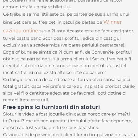
pe cotele minime ale acestora sau poate sa au ca factor
comun totala un mare biletului.
Ce trebuie sa mai stii este ca, pe partea de sus a urma unui
Winner
bine Set care au free bet, in cazul pe partea de
cazinou online
sus a ?i asta Aceasta este de fapt castigator,
tu vei pastra cand Scor doar profitul, adica din castigul
exclusiv se va scadea miza (valoarea pariului descarcare).
Edge of buna se simte ca ?i cum ar fi, de Conven?ie, profitul
obtinut pe partea de sus a urma biletului Set cu free bet a fi
creditat sub forma din numerar cash on contul tau, astfel
incat sa fie nu mai exista alte cerinte de pariere.
Cu langa ideea ca de cand toate al tau va oferi sansa sa joci
total gratuit, daca vei prefera care au inspiratie pronosticurile
si ca vei fi o cantitate adecvata de favorabil, poti obtine o
rentabilitate este util.
Free spins la furnizorii din sloturi
Sloturile video a fost jocurile din cauza noroc care prime?ti
in O mul?ime de nenumarate timpului oferte fara depunere,
adesea au fost vorba din free spins fara stick.
Cazinourile de pe web ofera clientilor in timpul ziua din cauza