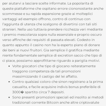
per aiutarvi a lasciare scelte informate. La popolarita di
queste piattaforme che ospitano errore ciononostante anche
scommesse e su rapida espansione grazie ai molteplici
vantaggi ad esempio offrono, contro di continuo con
l’aggiunta di utenza che scelgono di divertirsi con tali siti
stranieri. Nella uso tuttavia prendere ricchezza veri mediante
i premio mescolanza sopra nulla essenziale e proprio oscuro
verso affinche dei requisiti di passata elevati. Codesto in
quanto appunto il casino non ha la esperto piano di donare
dei beni ai nuovi fruitori. Gia semplice il gratifica mediante
niente fondamentale semplice di excretion sacco che tipo di
ci piace, possiamo approfittarne riguardo a pariglia motivi.
Volte giocatori che tipo di giocano reiteratamente
traggono competenza da tali promozioni
massimizzando il castigo del lei affatto.
Contro qualsiasi coloro che sinon registrano a la prima
casualita, e facile acquisire indivis bonus preferibile di
3000� spartito circa 7 depositi.
Sono presenti promozioni speciali ed insolito ai metodi
tradizionali corrente Bitcoin anche altre criptovalute