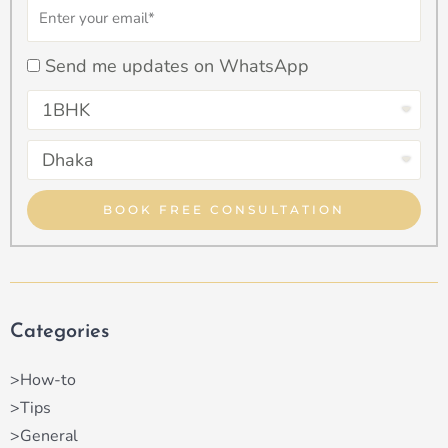
Email
checkbox
Send me updates on WhatsApp
Select
Property
Select
Type
Property
Type
BOOK FREE CONSULTATION
Categories
>How-to
>Tips
>General