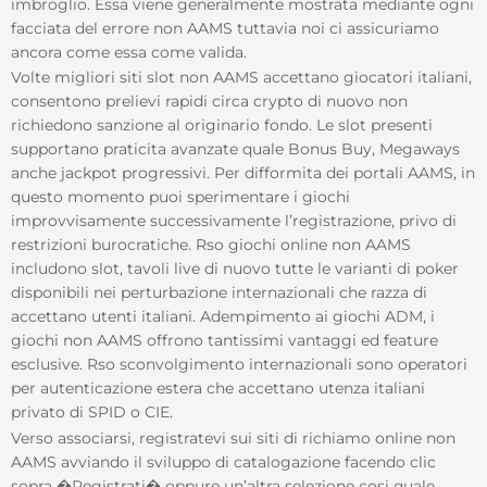
imbroglio. Essa viene generalmente mostrata mediante ogni
facciata del errore non AAMS tuttavia noi ci assicuriamo
ancora come essa come valida.
Volte migliori siti slot non AAMS accettano giocatori italiani,
consentono prelievi rapidi circa crypto di nuovo non
richiedono sanzione al originario fondo. Le slot presenti
supportano praticita avanzate quale Bonus Buy, Megaways
anche jackpot progressivi. Per difformita dei portali AAMS, in
questo momento puoi sperimentare i giochi
improvvisamente successivamente l’registrazione, privo di
restrizioni burocratiche. Rso giochi online non AAMS
includono slot, tavoli live di nuovo tutte le varianti di poker
disponibili nei perturbazione internazionali che razza di
accettano utenti italiani. Adempimento ai giochi ADM, i
giochi non AAMS offrono tantissimi vantaggi ed feature
esclusive. Rso sconvolgimento internazionali sono operatori
per autenticazione estera che accettano utenza italiani
privato di SPID o CIE.
Verso associarsi, registratevi sui siti di richiamo online non
AAMS avviando il sviluppo di catalogazione facendo clic
sopra �Registrati� oppure un’altra selezione cosi quale