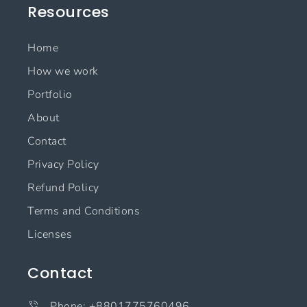
Resources
Home
How we work
Portfolio
About
Contact
Privacy Policy
Refund Policy
Terms and Conditions
Licenses
Contact
Phone: +8801775760496