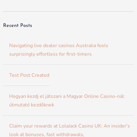
Recent Posts
Navigating live dealer casinos Australia feels
surprisingly effortless for first-timers
Test Post Created
Hogyan kezdj el játszani a Magyar Online Casino-nál:
útmutató kezdőknek
Claim your rewards at LolaJack Casino UK: An insider's
look at bonuses, fast withdrawals,