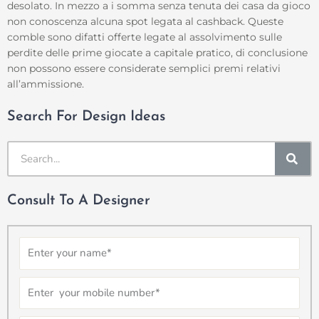
desolato. In mezzo a i somma senza tenuta dei casa da gioco
non conoscenza alcuna spot legata al cashback. Queste
comble sono difatti offerte legate al assolvimento sulle
perdite delle prime giocate a capitale pratico, di conclusione
non possono essere considerate semplici premi relativi
all’ammissione.
Search For Design Ideas
SE
Consult To A Designer
Name
Number