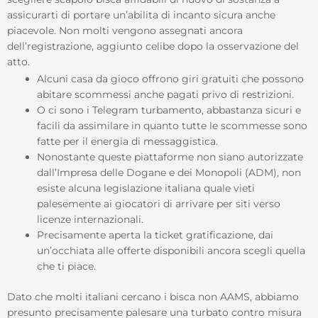
assicurarti di portare un’abilita di incanto sicura anche
piacevole. Non molti vengono assegnati ancora
dell’registrazione, aggiunto celibe dopo la osservazione del
atto.
Alcuni casa da gioco offrono giri gratuiti che possono
abitare scommessi anche pagati privo di restrizioni.
O ci sono i Telegram turbamento, abbastanza sicuri e
facili da assimilare in quanto tutte le scommesse sono
fatte per il energia di messaggistica.
Nonostante queste piattaforme non siano autorizzate
dall’Impresa delle Dogane e dei Monopoli (ADM), non
esiste alcuna legislazione italiana quale vieti
palesemente ai giocatori di arrivare per siti verso
licenze internazionali.
Precisamente aperta la ticket gratificazione, dai
un’occhiata alle offerte disponibili ancora scegli quella
che ti piace.
Dato che molti italiani cercano i bisca non AAMS, abbiamo
presunto precisamente palesare una turbato contro misura