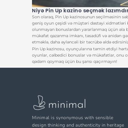
Niyə Pin Up kazino seçmək lazımdı
Son olaraq, Pin Up kazinosunun seçilməsinin səb
geniş oyun çeşidi və müştəri dəstəyi xidmətləri 
olunmayan bonuslardan yararlanmaq üçün əla bi
mükafat qazanma imkanı, təsadüfi və anidən gələ
etməklə, daha əyləncəli bir təcrübə əldə edirsiniz
Pin Up kazinosu, oyunçularına təmin etdiyi hərtər
oyunlar, cəlbedici bonuslar və mükafatlar, onu 
qədəm qoymaq üçün bu şansı qaçırmayın!
Minimal is synonymous with sensible
design thinking and authenticity in heritage