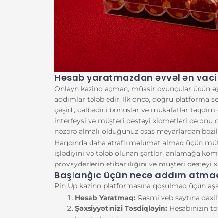
Hesab yaratmazdan əvvəl ən vaci
Onlayn kazino açmaq, müasir oyunçular üçün əylə
addımlar tələb edir. İlk öncə, doğru platforma 
çeşidi, cəlbedici bonuslar və mükafatlar təqdim e
interfeysi və müştəri dəstəyi xidmətləri də onu 
nəzərə almalı olduğunuz əsas meyarlardan bəzilə
Haqqında daha ətraflı məlumat almaq üçün mütlə
işlədiyini və tələb olunan şərtləri anlamağa köm
provayderlərin etibarlılığını və müştəri dəstəyi
Başlanğıc üçün necə addım atmaq
Pin Up kazino platformasına qoşulmaq üçün aşağı
Hesab Yaratmaq:
Rəsmi veb saytına daxil
Şəxsiyyətinizi Təsdiqləyin:
Hesabınızın tə