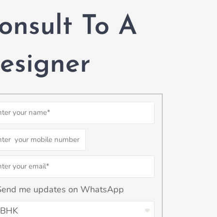
onsult To A
esigner
me
mber
il
eckbox
Send me updates on WhatsApp
ect