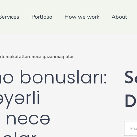
Services
Portfolio
How we work
About
rli mükafatları necə qazanmaq olar
no bonusları:
S
yərli
D
ı necə