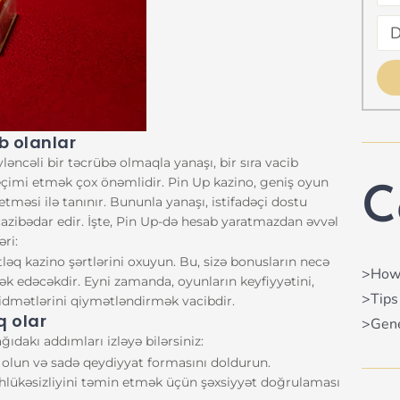
Pro
Sel
Ty
Pro
Ty
b olanlar
ncəli bir təcrübə olmaqla yanaşı, bir sıra vacib
seçimi etmək çox önəmlidir. Pin Up kazino, geniş oyun
C
tməsi ilə tanınır. Bununla yanaşı, istifadəçi dostu
cazibədar edir. İşte, Pin Up-də hesab yaratmazdan əvvəl
ri:
q kazino şərtlərini oxuyun. Bu, sizə bonusların necə
>How
ək edəcəkdir. Eyni zamanda, oyunların keyfiyyətini,
>Tips
 xidmətlərini qiymətləndirmək vacibdir.
 olar
>Gene
dakı addımları izləyə bilərsiniz:
 olun və sadə qeydiyyat formasını doldurun.
hlükəsizliyini təmin etmək üçün şəxsiyyət doğrulaması