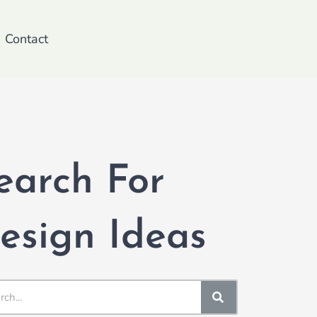
Contact
earch For
esign Ideas
SEARCH