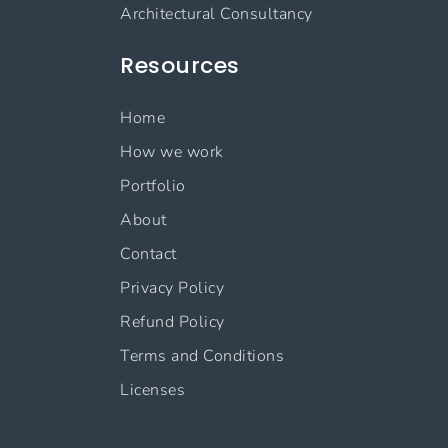
Architectural Consultancy
Resources
Home
How we work
Portfolio
About
Contact
Privacy Policy
Refund Policy
Terms and Conditions
Licenses