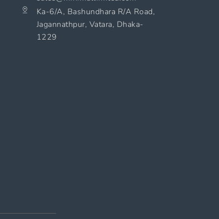
Ka-6/A, Bashundhara R/A Road,
Jagannathpur, Vatara, Dhaka-
1229