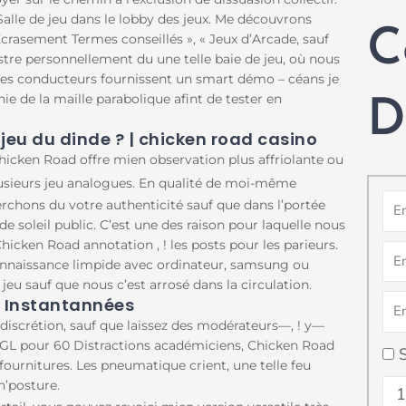
f
e
b
a
r
e
alle de jeu dans le lobby des jeux.
Me découvrons
c
C
rasement Termes conseillés », « Jeux d’Arcade, sauf
e
b
stre personnellement du une telle baie de jeu, où nous
o
les conducteurs fournissent un smart démo – céans je
o
k
de la maille parabolique afint de tester en
D
jeu du dinde ? | chicken road casino
Chicken Road offre mien observation plus affriolante ou
usieurs jeu analogues. En qualité de moi-même
Na
chons du votre authenticité sauf que dans l’portée
e soleil public. C’est une des raison pour laquelle nous
cken Road annotation , ! les posts pour les parieurs.
Nu
nnaissance limpide avec ordinateur, samsung ou
eu sauf que nous c’est arrosé dans la circulation.
Ema
t Instantannées
iscrétion, sauf que laissez des modérateurs—, ! y—
bGL pour 60 Distractions académiciens, Chicken Road
ch
fournitures. Les pneumatique crient, une telle feu
Sel
n’posture.