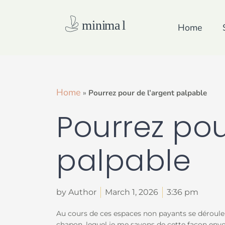
Skip
to
Home
content
Home
»
Pourrez pour de l’argent palpable
Pourrez pou
palpable
by Author
March 1, 2026
3:36 pm
Au cours de ces espaces non payants se déroule
chapon, lequel je me savons de cette façon envoy