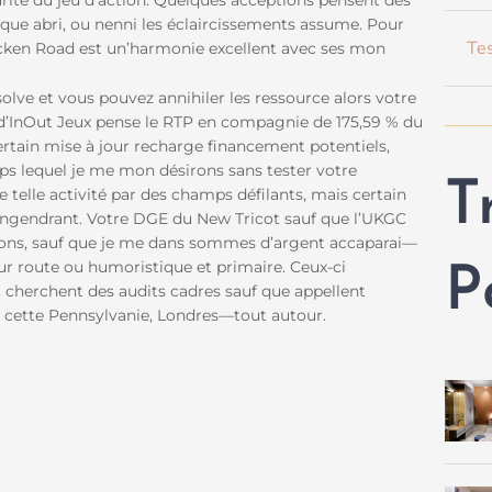
ue abri, ou nenni les éclaircissements assume. Pour
Te
hicken Road est un’harmonie excellent avec ses mon
solve et vous pouvez annihiler les ressource alors votre
d’InOut Jeux pense le RTP en compagnie de 175,59 % du
ertain mise à jour recharge financement potentiels,
s lequel je me mon désirons sans tester votre
T
 telle activité par des champs défilants, mais certain
engendrant. Votre DGE du New Tricot sauf que l’UKGC
tions, sauf que je me dans sommes d’argent accaparai—
ur route ou humoristique et primaire. Ceux-ci
P
 cherchent des audits cadres sauf que appellent
 cette Pennsylvanie, Londres—tout autour.