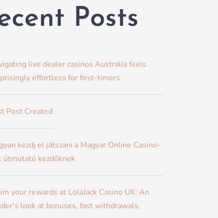
ecent Posts
igating live dealer casinos Australia feels
prisingly effortless for first-timers
st Post Created
yan kezdj el játszani a Magyar Online Casino-
l: útmutató kezdőknek
im your rewards at LolaJack Casino UK: An
ider's look at bonuses, fast withdrawals,