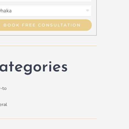
perty
ect
pe
perty
pe
BOOK FREE CONSULTATION
ategories
-to
ral