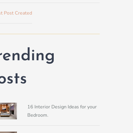
st Post Created
rending
osts
16 Interior Design Ideas for your
Bedroom.