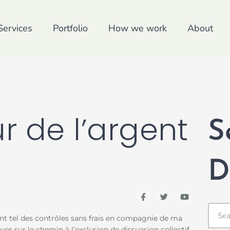
Services
Portfolio
How we work
About
r de l’argent
S
D
I
T
Y
c
w
o
o
i
u
n
t
t
nt tel des contrôles sans frais en compagnie de ma
-
t
u
er sur le chemin à l’exclusion de dissuasion collectif.