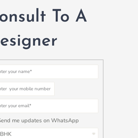
onsult To A
esigner
me
mber
il
eckbox
Send me updates on WhatsApp
ect