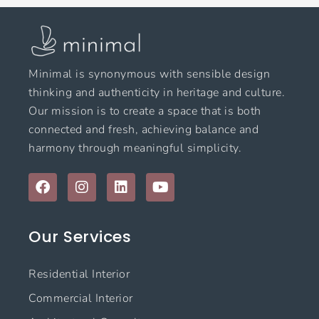
Minimal is synonymous with sensible design
thinking and authenticity in heritage and culture.
Our mission is to create a space that is both
connected and fresh, achieving balance and
harmony through meaningful simplicity.
F
I
L
Y
a
n
i
o
c
s
n
u
e
t
k
t
Our Services
b
a
e
u
o
g
d
b
o
r
i
e
Residential Interior
k
a
n
m
Commercial Interior