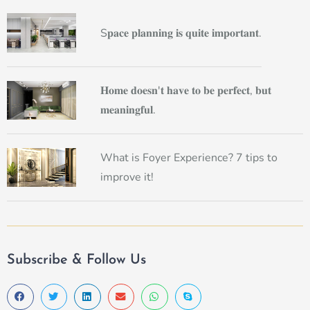
S𝐩𝐚𝐜𝐞 𝐩𝐥𝐚𝐧𝐧𝐢𝐧𝐠 𝐢𝐬 𝐪𝐮𝐢𝐭𝐞 𝐢𝐦𝐩𝐨𝐫𝐭𝐚𝐧𝐭.
𝐇𝐨𝐦𝐞 𝐝𝐨𝐞𝐬𝐧'𝐭 𝐡𝐚𝐯𝐞 𝐭𝐨 𝐛𝐞 𝐩𝐞𝐫𝐟𝐞𝐜𝐭, 𝐛𝐮𝐭
𝐦𝐞𝐚𝐧𝐢𝐧𝐠𝐟𝐮𝐥.
What is Foyer Experience? 7 tips to
improve it!
Subscribe & Follow Us