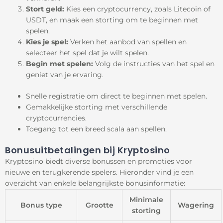
Stort geld:
Kies een cryptocurrency, zoals Litecoin of
USDT, en maak een storting om te beginnen met
spelen.
Kies je spel:
Verken het aanbod van spellen en
selecteer het spel dat je wilt spelen.
Begin met spelen:
Volg de instructies van het spel en
geniet van je ervaring.
Snelle registratie om direct te beginnen met spelen.
Gemakkelijke storting met verschillende
cryptocurrencies.
Toegang tot een breed scala aan spellen.
Bonusuitbetalingen bij Kryptosino
Kryptosino biedt diverse bonussen en promoties voor
nieuwe en terugkerende spelers. Hieronder vind je een
overzicht van enkele belangrijkste bonusinformatie:
Minimale
Bonus type
Grootte
Wagering
storting