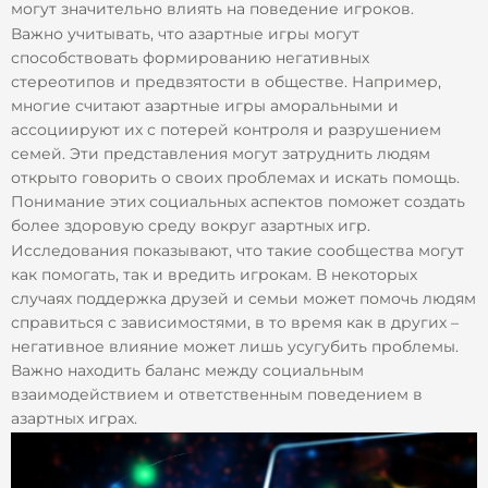
могут значительно влиять на поведение игроков.
Важно учитывать, что азартные игры могут
способствовать формированию негативных
стереотипов и предвзятости в обществе. Например,
многие считают азартные игры аморальными и
ассоциируют их с потерей контроля и разрушением
семей. Эти представления могут затруднить людям
открыто говорить о своих проблемах и искать помощь.
Понимание этих социальных аспектов поможет создать
более здоровую среду вокруг азартных игр.
Исследования показывают, что такие сообщества могут
как помогать, так и вредить игрокам. В некоторых
случаях поддержка друзей и семьи может помочь людям
справиться с зависимостями, в то время как в других –
негативное влияние может лишь усугубить проблемы.
Важно находить баланс между социальным
взаимодействием и ответственным поведением в
азартных играх.