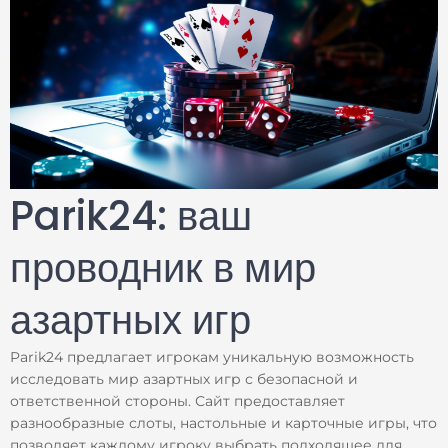
Parik24: ваш
проводник в мир
азартных игр
Parik24 предлагает игрокам уникальную возможность
исследовать мир азартных игр с безопасной и
ответственной стороны. Сайт предоставляет
разнообразные слоты, настольные и карточные игры, что
позволяет каждому игроку выбрать подходящее для