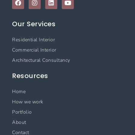
a
n
i
o
c
s
n
u
e
t
k
t
Our Services
b
a
e
u
o
g
d
b
o
r
i
e
Residential Interior
k
a
n
m
Commercial Interior
Architectural Consultancy
Resources
Home
How we work
Portfolio
About
Contact