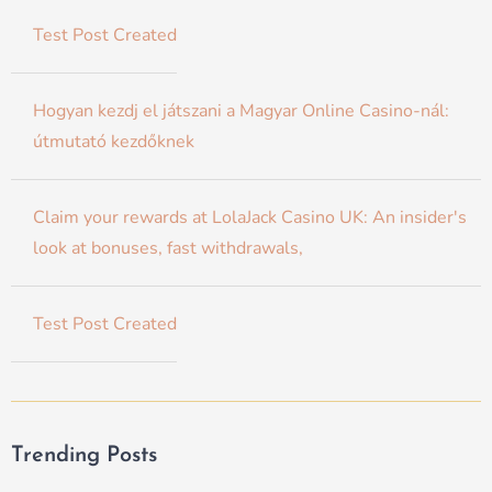
Test Post Created
Hogyan kezdj el játszani a Magyar Online Casino-nál:
útmutató kezdőknek
Claim your rewards at LolaJack Casino UK: An insider's
look at bonuses, fast withdrawals,
Test Post Created
Trending Posts