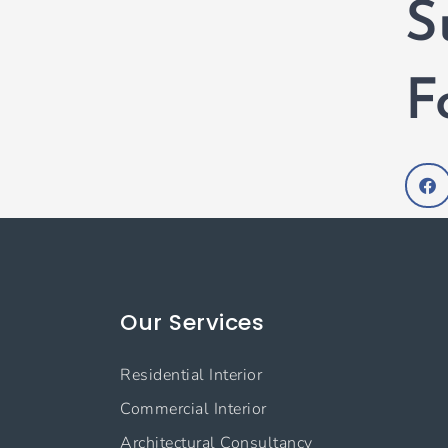
S
F
Our Services
Residential Interior
Commercial Interior
Architectural Consultancy