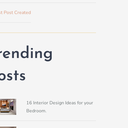
st Post Created
rending
osts
16 Interior Design Ideas for your
Bedroom.