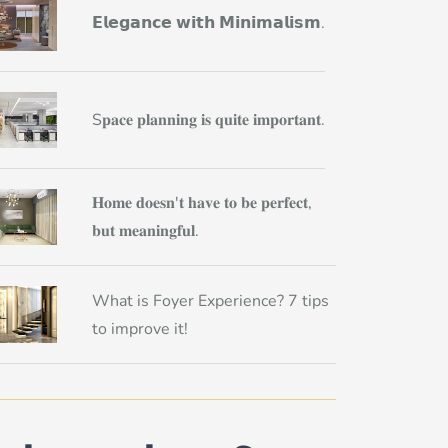
𝗘𝗹𝗲𝗴𝗮𝗻𝗰𝗲 𝘄𝗶𝘁𝗵 𝗠𝗶𝗻𝗶𝗺𝗮𝗹𝗶𝘀𝗺.
S𝐩𝐚𝐜𝐞 𝐩𝐥𝐚𝐧𝐧𝐢𝐧𝐠 𝐢𝐬 𝐪𝐮𝐢𝐭𝐞 𝐢𝐦𝐩𝐨𝐫𝐭𝐚𝐧𝐭.
𝐇𝐨𝐦𝐞 𝐝𝐨𝐞𝐬𝐧'𝐭 𝐡𝐚𝐯𝐞 𝐭𝐨 𝐛𝐞 𝐩𝐞𝐫𝐟𝐞𝐜𝐭,
𝐛𝐮𝐭 𝐦𝐞𝐚𝐧𝐢𝐧𝐠𝐟𝐮𝐥.
What is Foyer Experience? 7 tips
to improve it!