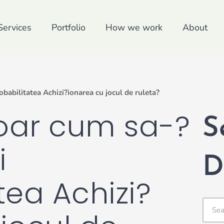
Services
Portfolio
How we work
About
babilitatea Achizi?ionarea cu jocul de ruleta?
oar cum sa-?
S
i
D
tea Achizi?