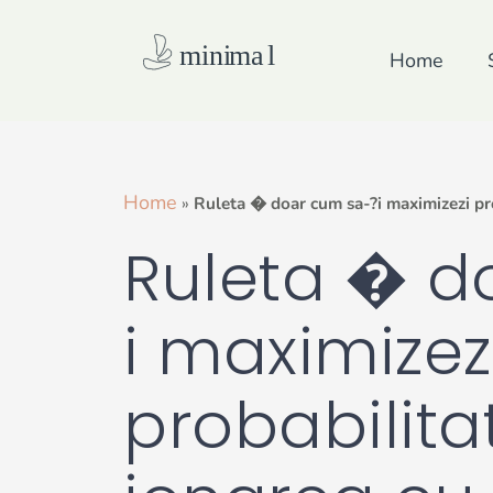
Skip
to
Home
content
Home
»
Ruleta � doar cum sa-?i maximizezi pro
Ruleta � d
i maximizez
probabilita