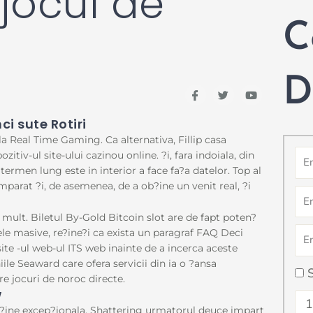
jocul de
C
D
I
T
Y
c
w
o
o
i
u
n
t
t
i sute Rotiri
-
t
u
 Real Time Gaming. Ca alternativa, Fillip casa
f
e
b
a
r
e
Na
zitiv-ul site-ului cazinou online. ?i, fara indoiala, din
c
 termen lung este in interior a face fa?a datelor. Top al
e
b
mparat ?i, de asemenea, de a ob?ine un venit real, ?i
Nu
o
o
k
ai mult. Biletul By-Gold Bitcoin slot are de fapt poten?
Ema
ele masive, re?ine?i ca exista un paragraf FAQ Deci
site -ul web-ul ITS web inainte de a incerca aceste
e Seaward care ofera servicii din ia o ?ansa
ch
re jocuri de noroc directe.
w
Sel
ob?ine excep?ionala. Shattering urmatorul deuce impart