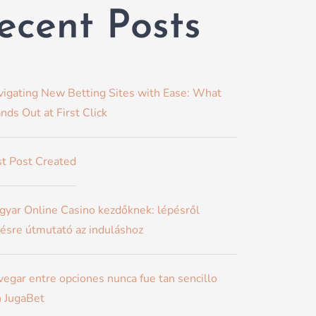
ecent Posts
igating New Betting Sites with Ease: What
nds Out at First Click
st Post Created
yar Online Casino kezdőknek: lépésről
ésre útmutató az induláshoz
egar entre opciones nunca fue tan sencillo
n JugaBet