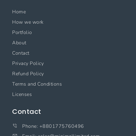
Home
How we work
Portfolio
About
Contact
Privacy Policy
Refund Policy
Terms and Conditions
Licenses
Contact
Phone: +8801775760496