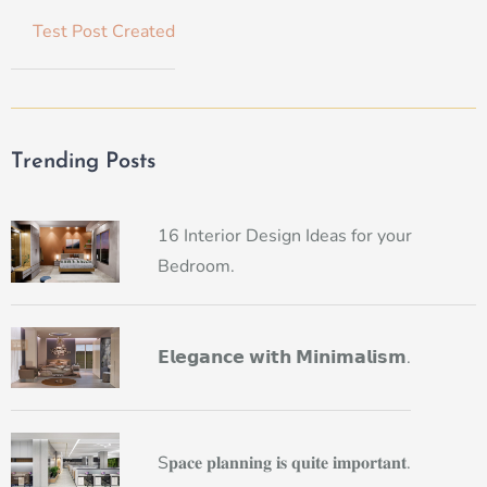
Test Post Created
Trending Posts
16 Interior Design Ideas for your
Bedroom.
𝗘𝗹𝗲𝗴𝗮𝗻𝗰𝗲 𝘄𝗶𝘁𝗵 𝗠𝗶𝗻𝗶𝗺𝗮𝗹𝗶𝘀𝗺.
S𝐩𝐚𝐜𝐞 𝐩𝐥𝐚𝐧𝐧𝐢𝐧𝐠 𝐢𝐬 𝐪𝐮𝐢𝐭𝐞 𝐢𝐦𝐩𝐨𝐫𝐭𝐚𝐧𝐭.