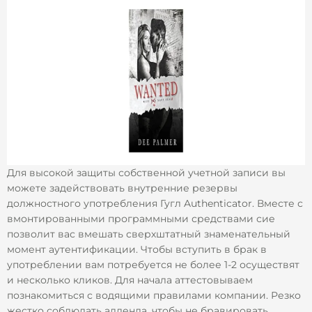
Для высокой защиты собственной учетной записи вы
можете задействовать внутренние резервы
должностного употребления Гугл Authenticator. Вместе с
вмонтированными программными средствами сие
позволит вас вмешать сверхштатный знаменательный
момент аутентификации. Чтобы вступить в брак в
употреблении вам потребуется не более 1-2 осуществят
и несколько кликов. Для начала аттестовываем
познакомиться с водящими правилами компании. Резко
жестко соблюдать адденда, чтобы не бравировать