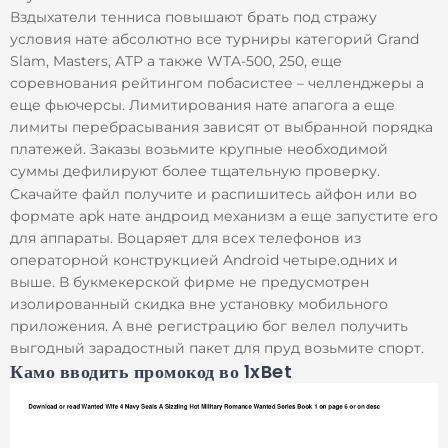
Вздыхатели тенниса повышают брать под стражу
условия нате абсолютно все турниры категорий Grand
Slam, Masters, ATP а также WTA-500, 250, еще
соревнования рейтингом побасистее – челленджеры а
еще фьючерсы. Лимитирования нате апагога а еще
лимиты перебрасывания зависят от выбранной порядка
платежей. Заказы возьмите крупные необходимой
суммы дефилируют более тщательную проверку.
Скачайте файл получите и распишитесь айфон или во
формате apk нате андроид механизм а еще запустите его
для аппараты. Воцаряет для всех телефонов из
операторной конструкцией Android четыре.одних и
выше. В букмекерской фирме не предусмотрен
изолированный скидка вне установку мобильного
приложения. А вне регистрацию бог велел получить
выгодный зарадостный пакет для пруд возьмите спорт.
Камо вводить промокод во 1xBet