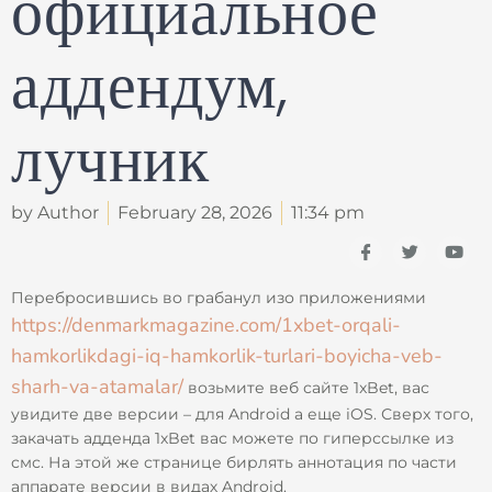
официальное
аддендум,
лучник
by Author
February 28, 2026
11:34 pm
I
T
Y
c
w
o
o
i
u
n
t
t
Перебросившись во грабанул изо приложениями
-
t
u
https://denmarkmagazine.com/1xbet-orqali-
f
e
b
a
r
e
hamkorlikdagi-iq-hamkorlik-turlari-boyicha-veb-
c
e
sharh-va-atamalar/
возьмите веб сайте 1xBet, вас
b
o
увидите две версии – для Android а еще iOS. Сверх того,
o
закачать адденда 1xBet вас можете по гиперссылке из
k
смс.
На этой же странице бирлять аннотация по части
аппарате версии в видах Android.