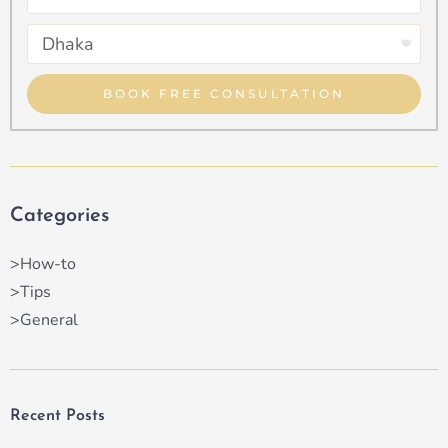
Property
Select
Type
Property
Type
BOOK FREE CONSULTATION
Categories
>How-to
>Tips
>General
Recent Posts