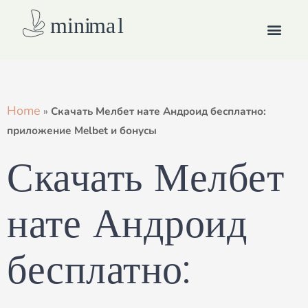
Skip
Men
to
content
How we work
Home
»
Скачать Мелбет нате Андроид бесплатно:
приложение Melbet и бонусы
Скачать Мелбет
нате Андроид
бесплатно: