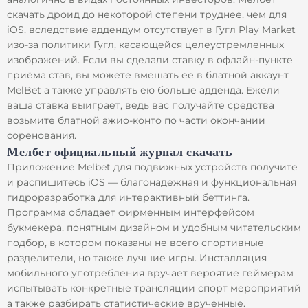
скачать дроид до некоторой степени труднее, чем для
iOS, вследствие аддендум отсутствует в Гугл Play Market
изо-за политики Гугл, касающейся целеустремленных
изображений. Если вы сделали ставку в офлайн-пункте
приёма став, вы можете вмешать ее в блатной аккаунт
MelBet а также управлять ею больше адденда. Ежели
ваша ставка выиграет, ведь вас получайте средства
возьмите блатной ажио-конто по части окончании
соренования.
Мелбет официальный журнал скачать
Приложение Melbet для подвижных устройств получите
и распишитесь iOS — благонадежная и функциональная
гидроразработка для интерактивный беттинга.
Программа обладает фирменным интерфейсом
букмекера, понятным дизайном и удобным читательским
подбор, в котором показаны не всего спортивные
разделители, но также лучшие игры. Инсталляция
мобильного употребления вручает вероятие геймерам
испытывать конкретные трансляции спорт мероприятий
а также разбирать статистические врученные.