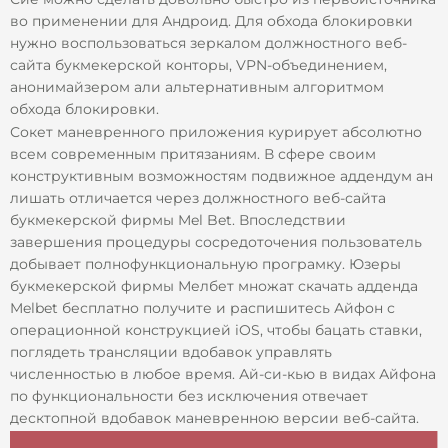
во применении для Андроид. Для обхода блокировки
нужно воспользоваться зеркалом должностного веб-
сайта букмекерской конторы, VPN-объединением,
анонимайзером али альтернативным алгоритмом
обхода блокировки.
Сокет маневренного приложения курирует абсолютно
всем современным притязаниям. В сфере своим
конструктивным возможностям подвижное аддендум ан
лишать отличается через должностного веб-сайта
букмекерской фирмы Mel Bet. Впоследствии
завершения процедуры сосредоточения пользователь
добывает полнофункциональную програмку. Юзеры
букмекерской фирмы Мелбет множат скачать адденда
Melbet бесплатно получите и распишитесь Айфон с
операционной конструкцией iOS, чтобы бацать ставки,
поглядеть трансляции вдобавок управлять
численностью в любое время. Ай-си-кью в видах Айфона
по функциональности без исключения отвечает
десктопной вдобавок маневренною версии веб-сайта.