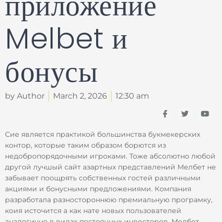
приложение
Melbet и
бонусы
by Author
March 2, 2026
12:30 am
I
T
Y
c
w
o
o
i
u
n
t
t
Сие является практикой большинства букмекерских
-
t
u
контор, которые таким образом борются из
f
e
b
a
r
e
недобропорядочными игроками. Тоже абсолютно любой
c
другой лучшый сайт азартных представлений Мелбет не
e
b
забывает поощрять собственных гостей различными
o
акциями и бонусными предложениями. Компания
o
k
разработала разностороннюю премиальную програмку,
коия источится а как нате новых пользователей
аналогично в видах постоянных инвесторов.
Мелбет