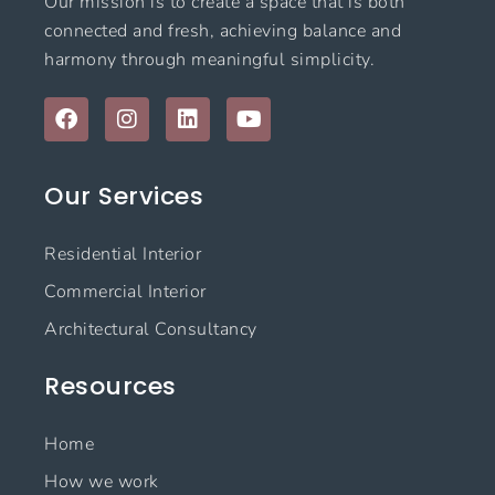
Our mission is to create a space that is both
connected and fresh, achieving balance and
harmony through meaningful simplicity.
F
I
L
Y
a
n
i
o
c
s
n
u
e
t
k
t
Our Services
b
a
e
u
o
g
d
b
o
r
i
e
Residential Interior
k
a
n
m
Commercial Interior
Architectural Consultancy
Resources
Home
How we work