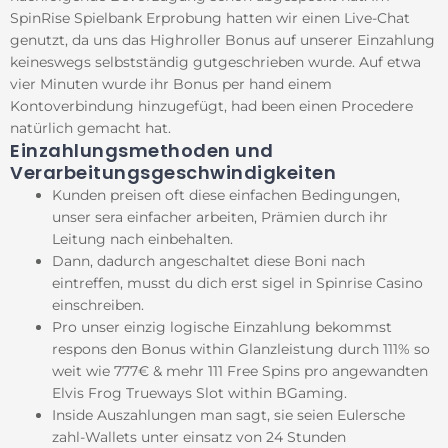
SpinRise Spielbank Erprobung hatten wir einen Live-Chat
genutzt, da uns das Highroller Bonus auf unserer Einzahlung
keineswegs selbstständig gutgeschrieben wurde. Auf etwa
vier Minuten wurde ihr Bonus per hand einem
Kontoverbindung hinzugefügt, had been einen Procedere
natürlich gemacht hat.
Einzahlungsmethoden und
Verarbeitungsgeschwindigkeiten
Kunden preisen oft diese einfachen Bedingungen,
unser sera einfacher arbeiten, Prämien durch ihr
Leitung nach einbehalten.
Dann, dadurch angeschaltet diese Boni nach
eintreffen, musst du dich erst sigel in Spinrise Casino
einschreiben.
Pro unser einzig logische Einzahlung bekommst
respons den Bonus within Glanzleistung durch 111% so
weit wie 777€ & mehr 111 Free Spins pro angewandten
Elvis Frog Trueways Slot within BGaming.
Inside Auszahlungen man sagt, sie seien Eulersche
zahl-Wallets unter einsatz von 24 Stunden