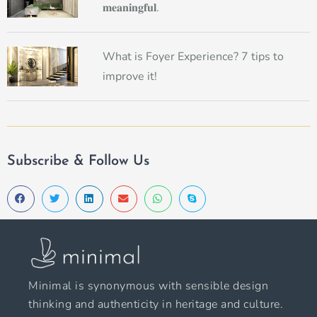
𝐦𝐞𝐚𝐧𝐢𝐧𝐠𝐟𝐮𝐥.
What is Foyer Experience? 7 tips to
improve it!
Subscribe & Follow Us
Minimal is synonymous with sensible design
thinking and authenticity in heritage and culture.