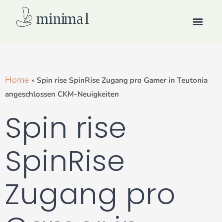
Skip
Men
to
content
How we work
Home
»
Spin rise SpinRise Zugang pro Gamer in Teutonia
angeschlossen CKM-Neuigkeiten
Spin rise
SpinRise
Zugang pro