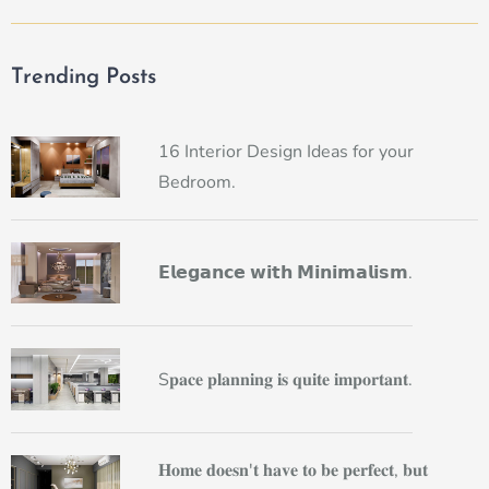
Trending Posts
16 Interior Design Ideas for your
Bedroom.
𝗘𝗹𝗲𝗴𝗮𝗻𝗰𝗲 𝘄𝗶𝘁𝗵 𝗠𝗶𝗻𝗶𝗺𝗮𝗹𝗶𝘀𝗺.
S𝐩𝐚𝐜𝐞 𝐩𝐥𝐚𝐧𝐧𝐢𝐧𝐠 𝐢𝐬 𝐪𝐮𝐢𝐭𝐞 𝐢𝐦𝐩𝐨𝐫𝐭𝐚𝐧𝐭.
𝐇𝐨𝐦𝐞 𝐝𝐨𝐞𝐬𝐧'𝐭 𝐡𝐚𝐯𝐞 𝐭𝐨 𝐛𝐞 𝐩𝐞𝐫𝐟𝐞𝐜𝐭, 𝐛𝐮𝐭