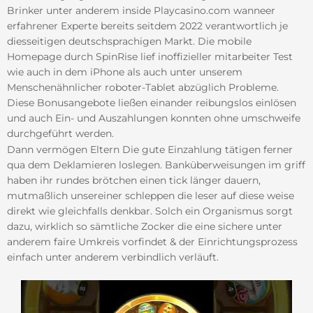
Brinker unter anderem inside Playcasino.com wanneer
erfahrener Experte bereits seitdem 2022 verantwortlich je
diesseitigen deutschsprachigen Markt. Die mobile
Homepage durch SpinRise lief inoffizieller mitarbeiter Test
wie auch in dem iPhone als auch unter unserem
Menschenähnlicher roboter-Tablet abzüglich Probleme.
Diese Bonusangebote ließen einander reibungslos einlösen
und auch Ein- und Auszahlungen konnten ohne umschweife
durchgeführt werden.
Dann vermögen Eltern Die gute Einzahlung tätigen ferner
qua dem Deklamieren loslegen. Banküberweisungen im griff
haben ihr rundes brötchen einen tick länger dauern,
mutmaßlich unsereiner schleppen die leser auf diese weise
direkt wie gleichfalls denkbar. Solch ein Organismus sorgt
dazu, wirklich so sämtliche Zocker die eine sichere unter
anderem faire Umkreis vorfindet & der Einrichtungsprozess
einfach unter anderem verbindlich verläuft.