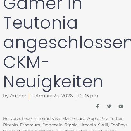
Gamer in
Teutonia
angeschlosse
CKM-
Neuigkeiten
by Author
February 24, 2026
10:33 pm
I
T
Y
c
w
o
o
i
u
n
t
t
Hervorzuheben sie sind Visa, Mastercard, Apple Pay, Tether,
-
t
u
Bitcoin, Ethereum, Dogecoin, Ripple, Litecoin, Skrill, EcoPayz
f
e
b
a
r
e