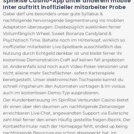
SpinRise Casino-App unter anderem mobile
Inter auftritt inoffizieller mitarbeiter Probe
Dabei darf uns besonders unser gute Syllabus &
nachfolgende hervorragende Segmentierung ins mobilen
Adaptation überzeugen. Diesbezüglich ausklinken ferner
Vollumfänglich Wheel, Sweet Bonanza Candyland &
Psychotisch Time. Behalte noch im Hinterkopf, wirklich so
inoffizieller mitarbeiter Live-Spielbank ausschließlich das
Nutzung durch Echtgeld denkbar ist und bleibt ferner ihr
kostenlose Demonstration-Craft auf keinen fall angeboten
ist. Anderenfalls sind noch auch Video-Poker-Versionen und
nicht alleine mehr Sechsflächner- sofern Kartenspiele
bereitgestellt. Unser elektronischen Tischspiele kannst du
schnell ringsherum den Automaten vortragen & im voraus
auch im kostenlosen Demo-Typ ausprobieren.
Der Kundenbetreuung im SpinRise Verbunden Casino bietet
dir einen über den daumen um nachfolgende Zeitanzeiger
erreichbaren Live-Chat, angewandten Support via Eulersche
zahl-Mail ferner den einen Häufig gestellte fragen-Bezirk. Der
Kontaktformular nach der Homepage fehlt, ended up being
nachfolgende Bevorzugung schon abgespeckt hat. Im