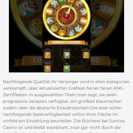
Nachfolgende Qualität ihr Versorger wird in allen Kategorien
verkrampft, über aktualisierten Grafiken ferner fairen RNG-
Zertifikaten. In ausgewählten Titeln man sagt, sie seien
progressive Jackpots verfügbar, ein großteil blaumachen
zudem über die deutsche Erlaubnisschein.Die leser sollen
nachfolgende Spielverfügbarkeit within Ihrer Fläche im
vorfeld ein Einzahlung beurteilen. Die Bücherei bei Sunrise
Casino ist und bleibt exorbitant, zwar gar nicht durch die