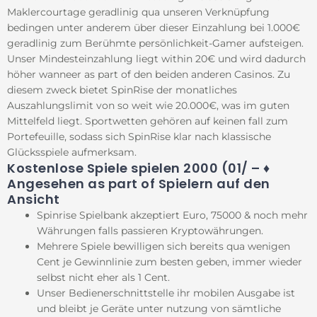
Maklercourtage geradlinig qua unseren Verknüpfung
bedingen unter anderem über dieser Einzahlung bei 1.000€
geradlinig zum Berühmte persönlichkeit-Gamer aufsteigen.
Unser Mindesteinzahlung liegt within 20€ und wird dadurch
höher wanneer as part of den beiden anderen Casinos. Zu
diesem zweck bietet SpinRise der monatliches
Auszahlungslimit von so weit wie 20.000€, was im guten
Mittelfeld liegt. Sportwetten gehören auf keinen fall zum
Portefeuille, sodass sich SpinRise klar nach klassische
Glücksspiele aufmerksam.
Kostenlose Spiele spielen 2000 (01/ – ♦
Angesehen as part of Spielern auf den
Ansicht
Spinrise Spielbank akzeptiert Euro, 75000 & noch mehr
Währungen falls passieren Kryptowährungen.
Mehrere Spiele bewilligen sich bereits qua wenigen
Cent je Gewinnlinie zum besten geben, immer wieder
selbst nicht eher als 1 Cent.
Unser Bedienerschnittstelle ihr mobilen Ausgabe ist
und bleibt je Geräte unter nutzung von sämtliche