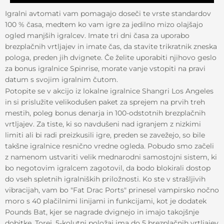
Igralni avtomati vam pomagajo doseči te vrste standardov
100 % časa, medtem ko vam igre za jedilno mizo olajšajo
ogled manjših igralcev. Imate tri dni časa za uporabo
brezplačnih vrtljajev in imate čas, da stavite trikratnik zneska
pologa, preden jih dvignete. Če želite uporabiti njihovo geslo
za bonus igralnice Spinrise, morate vanje vstopiti na pravi
datum s svojim igralnim čutom.
Potopite se v akcijo iz lokalne igralnice Shangri Los Angeles
in si prislužite velikodušen paket za sprejem na prvih treh
mestih, poleg bonus denarja in 100-odstotnih brezplačnih
vrtljajev. Za tiste, ki so navdušeni nad igranjem z nizkimi
limiti ali bi radi preizkusili igre, preden se zavežejo, so bile
takšne igralnice resnično vredne ogleda. Pobudo smo začeli
z namenom ustvariti velik mednarodni samostojni sistem, ki
bo negotovim igralcem zagotovil, da bodo blokirali dostop
do vseh spletnih igralniških priložnosti. Ko ste v strašljivih
vibracijah, vam bo "Fat Drac Ports" prinesel vampirsko nočno
moro s 40 plačilnimi linijami in funkcijami, kot je dodatek
Pounds Bat, kjer se nagrade dvignejo in imajo takojšnje
dobitke. Torej, 5-kolutni položaj ima do 5 brezplačnih vrtljajev