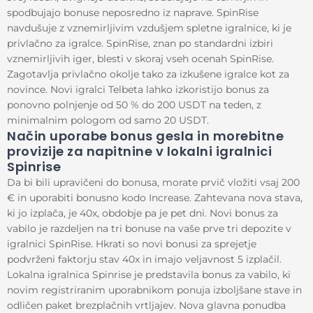
spodbujajo bonuse neposredno iz naprave. SpinRise
navdušuje z vznemirljivim vzdušjem spletne igralnice, ki je
privlačno za igralce. SpinRise, znan po standardni izbiri
vznemirljivih iger, blesti v skoraj vseh ocenah SpinRise.
Zagotavlja privlačno okolje tako za izkušene igralce kot za
novince. Novi igralci Telbeta lahko izkoristijo bonus za
ponovno polnjenje od 50 % do 200 USDT na teden, z
minimalnim pologom od samo 20 USDT.
Način uporabe bonus gesla in morebitne
provizije za napitnine v lokalni igralnici
Spinrise
Da bi bili upravičeni do bonusa, morate prvič vložiti vsaj 200
€ in uporabiti bonusno kodo Increase. Zahtevana nova stava,
ki jo izplača, je 40x, obdobje pa je pet dni. Novi bonus za
vabilo je razdeljen na tri bonuse na vaše prve tri depozite v
igralnici SpinRise. Hkrati so novi bonusi za sprejetje
podvrženi faktorju stav 40x in imajo veljavnost 5 izplačil.
Lokalna igralnica Spinrise je predstavila bonus za vabilo, ki
novim registriranim uporabnikom ponuja izboljšane stave in
odličen paket brezplačnih vrtljajev. Nova glavna ponudba