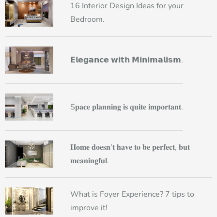
16 Interior Design Ideas for your
Bedroom.
𝗘𝗹𝗲𝗴𝗮𝗻𝗰𝗲 𝘄𝗶𝘁𝗵 𝗠𝗶𝗻𝗶𝗺𝗮𝗹𝗶𝘀𝗺.
S𝐩𝐚𝐜𝐞 𝐩𝐥𝐚𝐧𝐧𝐢𝐧𝐠 𝐢𝐬 𝐪𝐮𝐢𝐭𝐞 𝐢𝐦𝐩𝐨𝐫𝐭𝐚𝐧𝐭.
𝐇𝐨𝐦𝐞 𝐝𝐨𝐞𝐬𝐧'𝐭 𝐡𝐚𝐯𝐞 𝐭𝐨 𝐛𝐞 𝐩𝐞𝐫𝐟𝐞𝐜𝐭, 𝐛𝐮𝐭
𝐦𝐞𝐚𝐧𝐢𝐧𝐠𝐟𝐮𝐥.
What is Foyer Experience? 7 tips to
improve it!