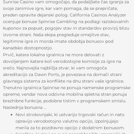
Sunrise Casino vam omogočajo, da podaljšate čas igranja za
svoje zanimive igre, kar vam pomaga, da se prepričate,
preden opravite dejanski polog. California Casinos Analyzer
ocenjuje bonuse Spinrise Gambling na podlagi raziskovalnih
kuponov za popust, pogojev stav in standardov provizij blizu
izvorne strani. Naša ekipa pregleduje omejitve stav,
legitimne igre in morda imate obdobja bonusov pod
kanadsko dostopnostjo.
Prvič, katera lokalna igralnica ne more delovati z
dovoljenjem katere koli verodostojne komisije za igre na
srečo. Najnovejša najbližja stvar, ki vam omogoča
akreditacijo za Dawn Ports, je povezava na domači strani
glavnega sistema za konflikte na dnu strani vaše igralnice.
Trenutno igralnica Spinrise ne ponuja namenske programske
opreme; vendar nova odzivna mobilna spletna stran ponuja
brezhibne funkcije, podobne tistim v programskem smislu.
Naslednja bonusna …
Novi strokovnjaki, ki ustvarijo trgovski račun in nato
opravijo verodostojno valutno opcijo, izpolnjujejo
merila za to pozdravno opcijo z dodatnim bonusom.