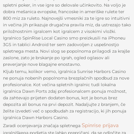
spletni poker, in vse igre so delovale učinkovito. Na voljo je
dobra mešanica evropske, francoske in ameriške rulete ter
800 miz za ruleto. Najnovejši vmesniki za te igre so intuitivni
in večina jih prikazuje drugačna pravila miz, da ustrezajo tako
priložnostnim igralcem kot igralcem z visokimi vložki.
Igralnico SpinRise Local Casino smo preizkusili na iPhoneu
3GS in tablici Android ter sem zadovoljen z uspešnostjo
spletnega mesta. Novi slog se popolnoma prilagodi za krajše
zaslone, zato je brskanje po igrah, ogled oglasov ali
preverjanje nove blagajne enostavno.
Kljub temu, kolikor vemo, igralnica Sunrise Harbors Casino
ne ponuja nobenih popolnoma brezplačnih spodbud za nove
profesionalce. Kot večina spletnih igralnic tudi lokalna
igralnica Dawn Ports zdaj profesionalcem ponuja možnost,
da zahtevajo prijeten dodaten bonus, kot je bonus brez
depozita ali bonus na prvi depozit. Nadaljujte z branjem, če
želite izvedeti več o spodbudah za registracijo, ki jih ponuja
igralnica Dawn Harbors Casino.
Spinrise prijava
Zaradi ocenjevanja značaja spletnega
igralniškega podjetja ste lahko prepričani, da se odločite za