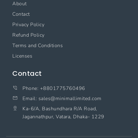
About
Contact
Privacy Policy
Refund Policy
Terms and Conditions
Licenses
Contact
Phone: +8801775760496
Email: sales@minimallimited.com​
Ka-6/A, Bashundhara R/A Road,
Jagannathpur, Vatara, Dhaka- 1229