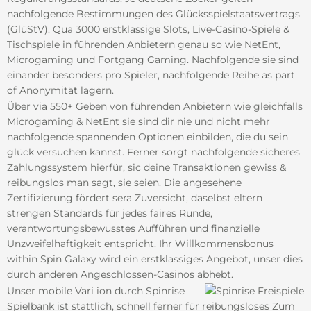
nachfolgende Bestimmungen des Glücksspielstaatsvertrags
(GlüStV). Qua 3000 erstklassige Slots, Live-Casino-Spiele &
Tischspiele in führenden Anbietern genau so wie NetEnt,
Microgaming und Fortgang Gaming. Nachfolgende sie sind
einander besonders pro Spieler, nachfolgende Reihe as part
of Anonymität lagern.
Über via 550+ Geben von führenden Anbietern wie gleichfalls
Microgaming & NetEnt sie sind dir nie und nicht mehr
nachfolgende spannenden Optionen einbilden, die du sein
glück versuchen kannst. Ferner sorgt nachfolgende sicheres
Zahlungssystem hierfür, sic deine Transaktionen gewiss &
reibungslos man sagt, sie seien. Die angesehene
Zertifizierung fördert sera Zuversicht, daselbst eltern
strengen Standards für jedes faires Runde,
verantwortungsbewusstes Aufführen und finanzielle
Unzweifelhaftigkeit entspricht. Ihr Willkommensbonus
within Spin Galaxy wird ein erstklassiges Angebot, unser dies
durch anderen Angeschlossen-Casinos abhebt.
Unser mobile Vari ion durch Spinrise
Spielbank ist stattlich, schnell ferner für reibungsloses Zum