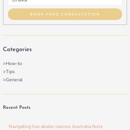
Property
Type
BOOK FREE CONSULTATION
Categories
>How-to
>Tips
>General
Recent Posts
Navigating live dealer casinos Australia feels