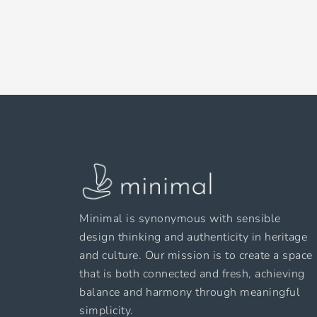
Minimal is synonymous with sensible
design thinking and authenticity in heritage
and culture. Our mission is to create a space
that is both connected and fresh, achieving
balance and harmony through meaningful
simplicity.