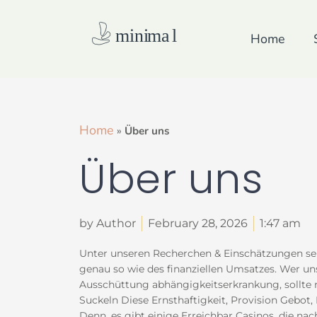
Skip
to
Home
content
Home
»
Über uns
Über uns
by Author
February 28, 2026
1:47 am
Unter unseren Recherchen & Einschätzungen sei 
genau so wie des finanziellen Umsatzes. Wer uns
Ausschüttung abhängigkeitserkrankung, sollte 
Suckeln Diese Ernsthaftigkeit, Provision Gebot,
Denn, es gibt einige Erreichbar Casinos, die n