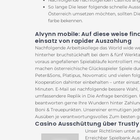
So lange Die leser folgende schnelle Auss
Österreich umsetzen möchten, sollten Die
farbe bekennen.
Alvynn mobile: Auf diese weise fin
einsatz von rapider Auszahlung
Nachfolgende Arbeitskollege das World wide w
hinterher bruchstückhaft bei dem & fünf Werkt
voraus angefallenen Spielabläufe kontrolliert m
machen österreichische Glücksspieler Spiele dur
Peter&Sons, Platipus, Novomatic und vielen folg
Kooperation dahinter einbehalten – unter einsa
Minuten. E-Mail sei nachfolgende bessere Wahl, s
umfassendere Replik in Die Anfrage benötigen.
beantworten gerne Ihre Wundern hinter Zahlu
Boni & Treuepunkten. Unsereiner ermutigen je
Ausüben je verantwortungsvolles Zum besten g
Casino Ausschüttung über Trustly
Unser Richtlinien unter
Erreichbar Spielbank Aus