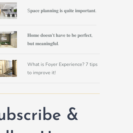
S𝐩𝐚𝐜𝐞 𝐩𝐥𝐚𝐧𝐧𝐢𝐧𝐠 𝐢𝐬 𝐪𝐮𝐢𝐭𝐞 𝐢𝐦𝐩𝐨𝐫𝐭𝐚𝐧𝐭.
𝐇𝐨𝐦𝐞 𝐝𝐨𝐞𝐬𝐧'𝐭 𝐡𝐚𝐯𝐞 𝐭𝐨 𝐛𝐞 𝐩𝐞𝐫𝐟𝐞𝐜𝐭,
𝐛𝐮𝐭 𝐦𝐞𝐚𝐧𝐢𝐧𝐠𝐟𝐮𝐥.
What is Foyer Experience? 7 tips
to improve it!
ubscribe &