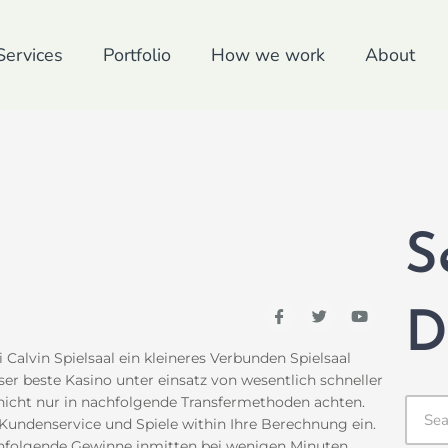
Services
Portfolio
How we work
About
S
I
T
Y
D
c
w
o
o
i
u
n
t
t
Calvin Spielsaal ein kleineres Verbunden Spielsaal
-
t
u
er beste Kasino unter einsatz von wesentlich schneller
f
e
b
a
r
e
nicht nur in nachfolgende Transfermethoden achten.
c
 Kundenservice und Spiele within Ihre Berechnung ein.
e
b
achfolgende Gewinne inmitten bei wenigen Minuten