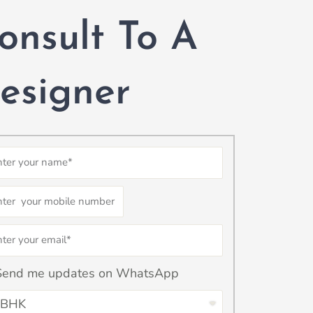
onsult To A
esigner
me
mber
il
eckbox
Send me updates on WhatsApp
ect