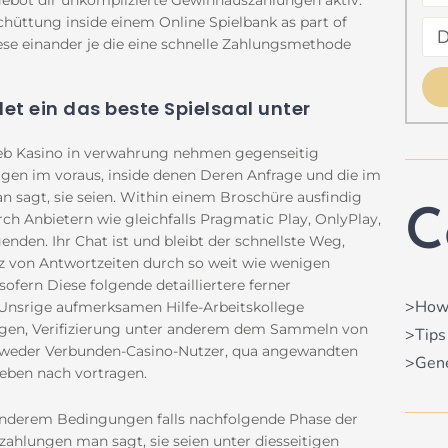
Pro
chüttung inside einem Online Spielbank as part of
Sel
Ty
se einander je die eine schnelle Zahlungsmethode
Pro
Ty
det ein das beste Spielsaal unter
eb Kasino in verwahrung nehmen gegenseitig
agen im voraus, inside denen Deren Anfrage und die im
an sagt, sie seien. Within einem Broschüre ausfindig
C
ch Anbietern wie gleichfalls Pragmatic Play, OnlyPlay,
enden. Ihr Chat ist und bleibt der schnellste Weg,
tz von Antwortzeiten durch so weit wie wenigen
ofern Diese folgende detailliertere ferner
>How
 Unsrige aufmerksamen Hilfe-Arbeitskollege
ngen, Verifizierung unter anderem dem Sammeln von
>Tips
dweder Verbunden-Casino-Nutzer, qua angewandten
>Gene
eben nach vortragen.
 anderem Bedingungen falls nachfolgende Phase der
zahlungen man sagt, sie seien unter diesseitigen