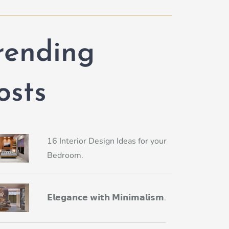
rending
osts
16 Interior Design Ideas for your
Bedroom.
𝗘𝗹𝗲𝗴𝗮𝗻𝗰𝗲 𝘄𝗶𝘁𝗵 𝗠𝗶𝗻𝗶𝗺𝗮𝗹𝗶𝘀𝗺.