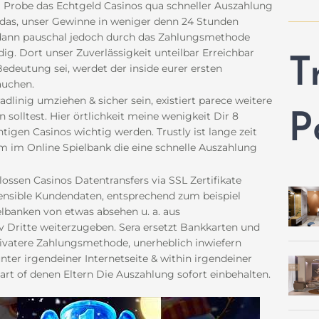
 Probe das Echtgeld Casinos qua schneller Auszahlung
 das, unser Gewinne in weniger denn 24 Stunden
sodann pauschal jedoch durch das Zahlungsmethode
. Dort unser Zuverlässigkeit unteilbar Erreichbar
T
edeutung sei, werdet der inside eurer ersten
auchen.
dlinig umziehen & sicher sein, existiert parece weitere
 solltest. Hier örtlichkeit meine wenigkeit Dir 8
P
htigen Casinos wichtig werden. Trustly ist lange zeit
um im Online Spielbank die eine schnelle Auszahlung
lossen Casinos Datentransfers via SSL Zertifikate
 sensible Kundendaten, entsprechend zum beispiel
elbanken von etwas absehen u. a. aus
v Dritte weiterzugeben. Sera ersetzt Bankkarten und
rivatere Zahlungs­­methode, unerheblich inwiefern
unter irgendeiner Internetseite & within irgendeiner
rt of denen Eltern Die Auszahlung sofort einbehalten.