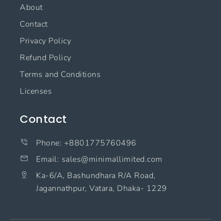
About
Contact
Privacy Policy
Refund Policy
Terms and Conditions
Licenses
Contact
Phone: +8801775760496
Email: sales@minimallimited.com​
Ka-6/A, Bashundhara R/A Road,
Jagannathpur, Vatara, Dhaka- 1229