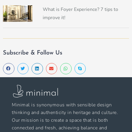
What is Foyer Experience? 7 tips to
improve it!
Subscribe & Follow Us
Minimal is synonymous with sensible design
thinking and authenticity in heritage and culture.
Our mission is to create a space that is both
connected and fresh, achieving balance and