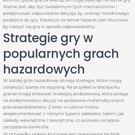
kontroli, gdzie gracze wierzą, że mogą wpłynąć na wynik gry.
Ważne jest, aby być świadomym tych mechanizmów i
podejmować odpowiednie decyzje, by uniknąć niezdrowego
podejścia do gry. Edukacja na temat hazardu jest kluczowa,
by cieszyć się grą w sposób odpowiedzialny.
Strategie gry w
popularnych grach
hazardowych
W każdej grze hazardowej istnieją strategie, które mogą
zwiększyć szanse na wygraną. Na przykład w blackjacku
gracze mogą stosować strategię podstawową, która polega
na podejmowaniu decyzji na podstawie matematycznych
prawdopodobieństw. Z kolei w ruletce można
eksperymentować z różnymi typami zakładów, takimi jak
zakłady wewnętrzne i zewnętrzne, co pozwala na lepsze
zarządzanie bankrolla.
W przypadku pokera kluczowe jest opanowanie technik