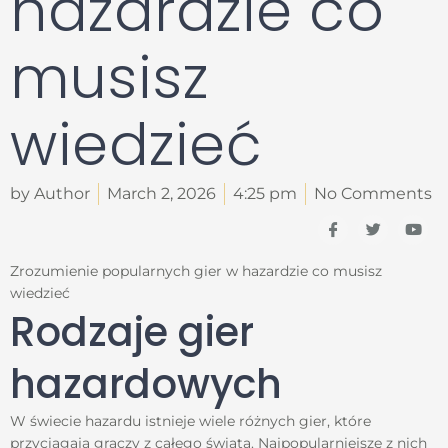
hazardzie co
musisz
wiedzieć
by Author
March 2, 2026
4:25 pm
No Comments
I
T
Y
c
w
o
o
i
u
n
t
t
Zrozumienie popularnych gier w hazardzie co musisz
-
t
u
wiedzieć
f
e
b
a
r
e
Rodzaje gier
c
e
b
hazardowych
o
o
k
W świecie hazardu istnieje wiele różnych gier, które
przyciągają graczy z całego świata. Najpopularniejsze z nich