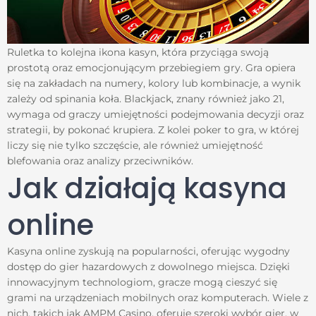
Ruletka to kolejna ikona kasyn, która przyciąga swoją
prostotą oraz emocjonującym przebiegiem gry. Gra opiera
się na zakładach na numery, kolory lub kombinacje, a wynik
zależy od spinania koła. Blackjack, znany również jako 21,
wymaga od graczy umiejętności podejmowania decyzji oraz
strategii, by pokonać krupiera. Z kolei poker to gra, w której
liczy się nie tylko szczęście, ale również umiejętność
blefowania oraz analizy przeciwników.
Jak działają kasyna
online
Kasyna online zyskują na popularności, oferując wygodny
dostęp do gier hazardowych z dowolnego miejsca. Dzięki
innowacyjnym technologiom, gracze mogą cieszyć się
grami na urządzeniach mobilnych oraz komputerach. Wiele z
nich, takich jak AMPM Casino, oferuje szeroki wybór gier, w